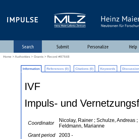
iMPULSE
Search
Submit
Personalize
Help
Home
>
Authorities
>
Grants
> Record #87648
Information
References (0)
Citations (0)
Keywords
Discussion
IVF
Impuls- und Vernetzungs
Nicolay, Rainer ; Schulze, Andreas ; 
Coordinator
Feldmann, Marianne
Grant period
2003 -