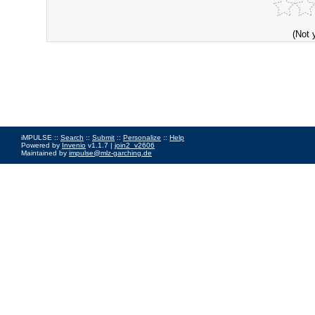
(Not 
iMPULSE ::
Search
::
Submit
::
Personalize
::
Help
Powered by
Invenio
v1.1.7 |
join2_v2606
Maintained by
impulse@mlz-garching.de
Impressum
|
Data Privacy Policy