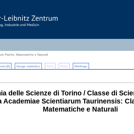
nze Fisiche, Matematiche e Naturali
ion (0)
Usage statistics
Files
Plots
Holdings
ia delle Scienze di Torino / Classe di Sci
ta Academiae Scientiarum Taurinensis: Cla
Matematiche e Naturali