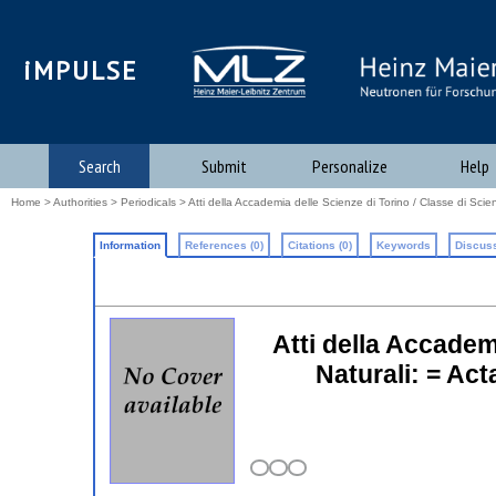
iMPULSE
Search
Submit
Personalize
Help
Home
>
Authorities
>
Periodicals
> Atti della Accademia delle Scienze di Torino / Classe di Scie
Information
References (0)
Citations (0)
Keywords
Discuss
Atti della Accadem
Naturali: = Ac