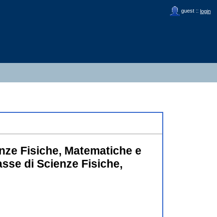
guest ::
login
enze Fisiche, Matematiche e
sse di Scienze Fisiche,