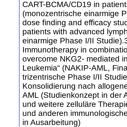
CART-BCMA/CD19 in patients
(monozentrische einarmige Pha
dose finding and efficacy s
patients with advanced lymp
einarmige Phase I/II Studie).3.
Immunotherapy in combination
overcome NKG2- mediated im
Leukemia“ (NAKIP-AML, Fina
trizentrische Phase I/II Studi
Konsolidierung nach allogene
AML (Studienkonzept in der 
und weitere zelluläre Therap
und anderen immunologische
in Ausarbeitung)