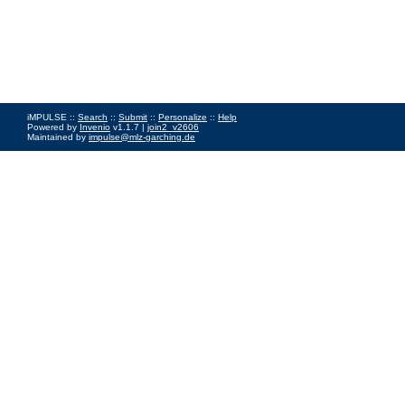
iMPULSE ::
Search
::
Submit
::
Personalize
::
Help
Powered by
Invenio
v1.1.7 |
join2_v2606
Maintained by
impulse@mlz-garching.de
Impressum
|
Data Privacy Policy