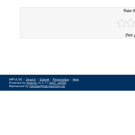
Rate t
(Not 
iMPULSE ::
Search
::
Submit
::
Personalize
::
Help
Powered by
Invenio
v1.1.7 |
join2_v2606
Maintained by
impulse@mlz-garching.de
Impressum
|
Data Privacy Policy