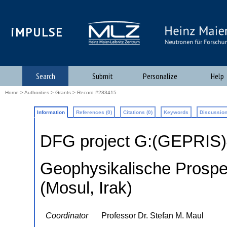
iMPULSE
Search
Submit
Personalize
Help
Home
>
Authorities
>
Grants
> Record #283415
Information
References (0)
Citations (0)
Keywords
Discussion
DFG project G:(GEPRIS
Geophysikalische Prospek
(Mosul, Irak)
Coordinator
Professor Dr. Stefan M. Maul