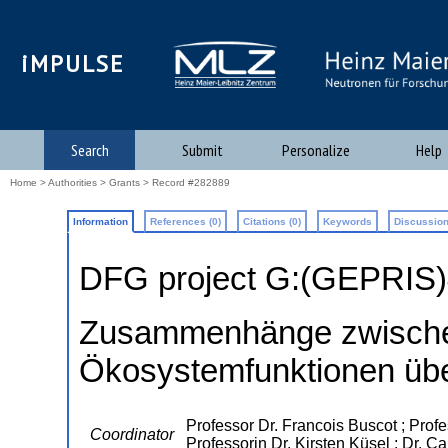
iMPULSE
Search
Submit
Personalize
Help
Home
>
Authorities
>
Grants
> Record #282889
Information
References (0)
Citations (0)
Keywords
Discussion
DFG project G:(GEPRIS
Zusammenhänge zwischen 
Ökosystemfunktionen üb
Professor Dr. Francois Buscot ; Profe
Coordinator
Professorin Dr. Kirsten Küsel ; Dr. C