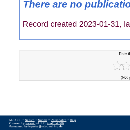
There are no publicati
Record created 2023-01-31, la
Rate t
(Not 
iMPULSE ::
Search
::
Submit
::
Personalize
::
Help
Powered by
Invenio
v1.1.7 |
join2_v2606
Maintained by
impulse@mlz-garching.de