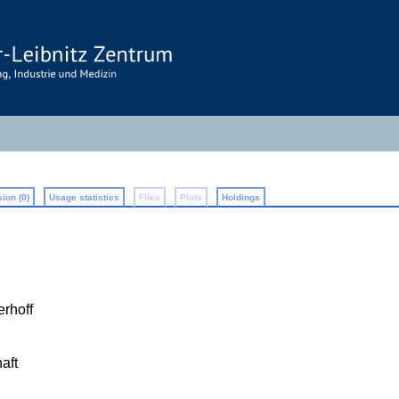
ion (0)
Usage statistics
Files
Plots
Holdings
erhoff
aft