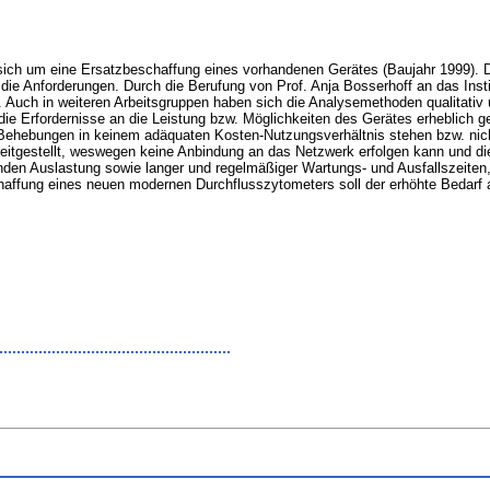
ich um eine Ersatzbeschaffung eines vorhandenen Gerätes (Baujahr 1999). Die
hr die Anforderungen. Durch die Berufung von Prof. Anja Bosserhoff an das Inst
uch in weiteren Arbeitsgruppen haben sich die Analysemethoden qualitativ und
e Erfordernisse an die Leistung bzw. Möglichkeiten des Gerätes erheblich ges
ehebungen in keinem adäquaten Kosten-Nutzungsverhältnis stehen bzw. nicht 
reitgestellt, weswegen keine Anbindung an das Netzwerk erfolgen kann und 
nden Auslastung sowie langer und regelmäßiger Wartungs- und Ausfallszeiten, 
affung eines neuen modernen Durchflusszytometers soll der erhöhte Bedarf 