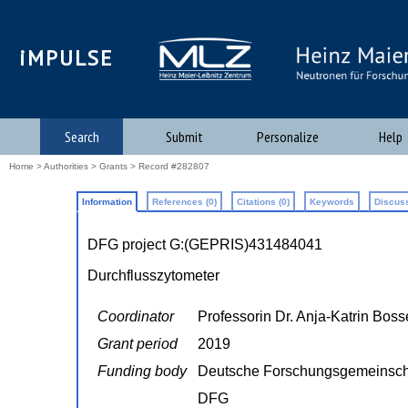
iMPULSE
Search
Submit
Personalize
Help
Home
>
Authorities
>
Grants
> Record #282807
Information
References (0)
Citations (0)
Keywords
Discuss
DFG project G:(GEPRIS)431484041
Durchflusszytometer
Coordinator
Professorin Dr. Anja-Katrin Boss
Grant period
2019
Funding body
Deutsche Forschungsgemeinsch
DFG