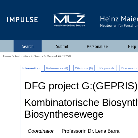
iMPULSE
Search
Submit
Personalize
Help
Home
>
Authorities
>
Grants
> Record #282758
Information
References (0)
Citations (0)
Keywords
Discussion
DFG project G:(GEPRIS
Kombinatorische Biosynth
Biosynthesewege
Coordinator
Professorin Dr. Lena Barra