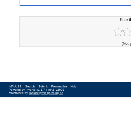
Rate t
(Not 
iMPULSE ::
Search
::
Submit
::
Personalize
::
Help
Powered by
Invenio
v1.1.7 |
join2_v2606
Maintained by
impulse@mlz-garching.de
Impressum
|
Data Privacy Policy