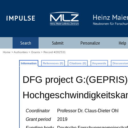
iMPULSE
Search
Submit
Personalize
Help
Home
>
Authorities
>
Grants
> Record #282531
Information
References (0)
Citations (0)
Keywords
Discussion
DFG project G:(GEPRIS
Hochgeschwindigkeitsk
Coordinator
Professor Dr. Claus-Dieter Ohl
Grant period
2019
Funding body
Deutsche Forschungsgemeinschaf