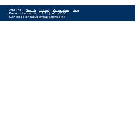
iMPULSE ::
Search
::
Submit
::
Personalize
::
Help
Powered by
Invenio
v1.1.7 |
join2_v2606
Maintained by
impulse@mlz-garching.de
Impressum
|
Data Privacy Policy