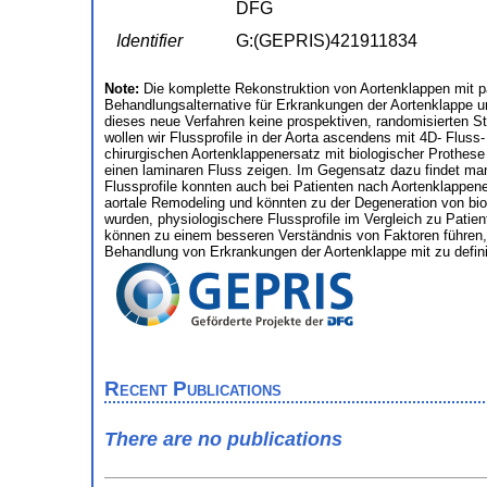
DFG
Identifier
G:(GEPRIS)421911834
Note:
Die komplette Rekonstruktion von Aortenklappen mit pat
Behandlungsalternative für Erkrankungen der Aortenklappe un
dieses neue Verfahren keine prospektiven, randomisierten Stud
wollen wir Flussprofile in der Aorta ascendens mit 4D- Flu
chirurgischen Aortenklappenersatz mit biologischer Prothese
einen laminaren Fluss zeigen. Im Gegensatz dazu findet man 
Flussprofile konnten auch bei Patienten nach Aortenklappen
aortale Remodeling und könnten zu der Degeneration von bio
wurden, physiologischere Flussprofile im Vergleich zu Pat
können zu einem besseren Verständnis von Faktoren führen, 
Behandlung von Erkrankungen der Aortenklappe mit zu defini
Recent Publications
There are no publications