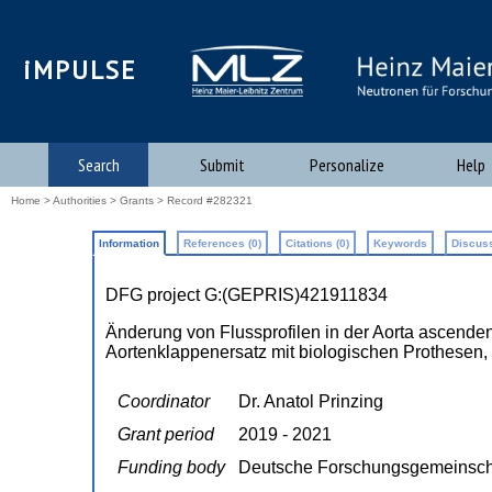
iMPULSE
Search
Submit
Personalize
Help
Home
>
Authorities
>
Grants
> Record #282321
Information
References (0)
Citations (0)
Keywords
Discuss
DFG project G:(GEPRIS)421911834
Änderung von Flussprofilen in der Aorta ascende
Aortenklappenersatz mit biologischen Prothesen,
Coordinator
Dr. Anatol Prinzing
Grant period
2019 - 2021
Funding body
Deutsche Forschungsgemeinsch