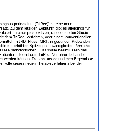
ologous pericardium (TriRec)) ist eine neue
atz. Zu dem jetzigen Zeitpunkt gibt es allerdings für
aluiert. In einer prospektiven, randomisierten Studie
mit dem TriRec- Verfahren, oder einem konventionellen
, ermittelt mit 4D- Fluss- MRT, in gesunden Probanden
file mit erhöhten Spitzengeschwindigkeiten- ähnliche
iese pathologischen Flussprofile beeinflussen das
atienten, die mit dem TriRec- Verfahren behandelt
htet werden können. Die von uns gefundenen Ergebnisse
e Rolle dieses neuen Therapieverfahrens bei der