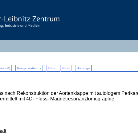
ion (0)
Usage statistics
Files
Plots
Holdings
ns nach Rekonstruktion der Aortenklappe mit autologem Perikar
 ermittelt mit 4D- Fluss- Magnetresonanztomographie
aft