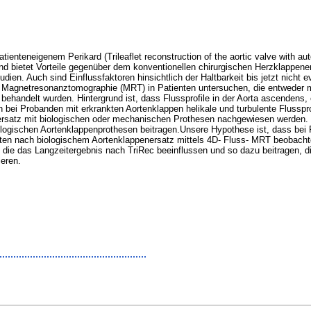
ienteneigenem Perikard (Trileaflet reconstruction of the aortic valve with aut
d bietet Vorteile gegenüber dem konventionellen chirurgischen Herzklappeners
ien. Auch sind Einflussfaktoren hinsichtlich der Haltbarkeit bis jetzt nicht ev
ss- Magnetresonanztomographie (MRT) in Patienten untersuchen, die entweder 
 behandelt wurden. Hintergrund ist, dass Flussprofile in der Aorta ascendens
bei Probanden mit erkrankten Aortenklappen helikale und turbulente Flusspro
ersatz mit biologischen oder mechanischen Prothesen nachgewiesen werden. D
logischen Aortenklappenprothesen beitragen.Unsere Hypothese ist, dass bei P
ienten nach biologischem Aortenklappenersatz mittels 4D- Fluss- MRT beobac
die das Langzeitergebnis nach TriRec beeinflussen und so dazu beitragen, di
eren.