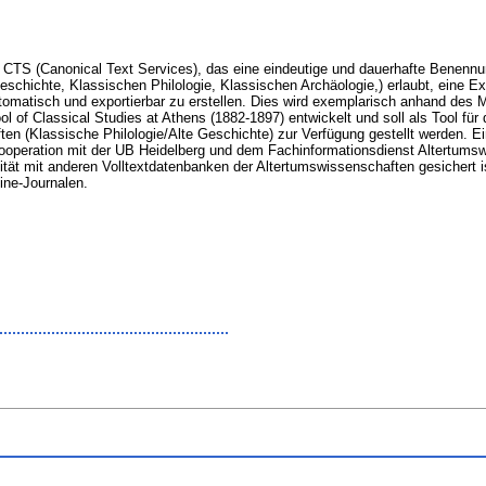
l CTS (Canonical Text Services), das eine eindeutige und dauerhafte Benennu
schichte, Klassischen Philologie, Klassischen Archäologie,) erlaubt, eine Ex
omatisch und exportierbar zu erstellen. Dies wird exemplarisch anhand des M
of Classical Studies at Athens (1882-1897) entwickelt und soll als Tool für 
en (Klassische Philologie/Alte Geschichte) zur Verfügung gestellt werden. Ei
Kooperation mit der UB Heidelberg und dem Fachinformationsdienst Altertumsw
lität mit anderen Volltextdatenbanken der Altertumswissenschaften gesichert i
line-Journalen.