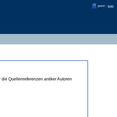
guest ::
login
ür die Quellenreferenzen antiker Autoren