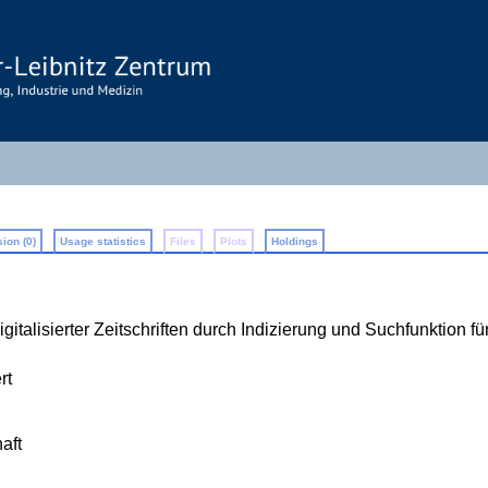
ion (0)
Usage statistics
Files
Plots
Holdings
italisierter Zeitschriften durch Indizierung und Suchfunktion f
rt
aft