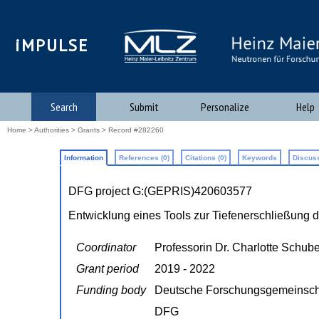
iMPULSE
Search
Submit
Personalize
Help
Home
>
Authorities
>
Grants
> Record #282260
Information
References (0)
Citations (0)
Keywords
Discuss
DFG project G:(GEPRIS)420603577
Entwicklung eines Tools zur Tiefenerschließung dig
Coordinator
Professorin Dr. Charlotte Schube
Grant period
2019 - 2022
Funding body
Deutsche Forschungsgemeinsch
DFG