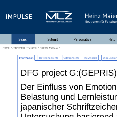
iMPULSE
Search
Submit
Personalize
Help
Home
>
Authorities
>
Grants
> Record #282177
Information
References (0)
Citations (0)
Keywords
Discussion
DFG project G:(GEPRIS
Der Einfluss von Emotion
Belastung und Lernleist
japanischer Schriftzeichen
Untersuchung basierend 