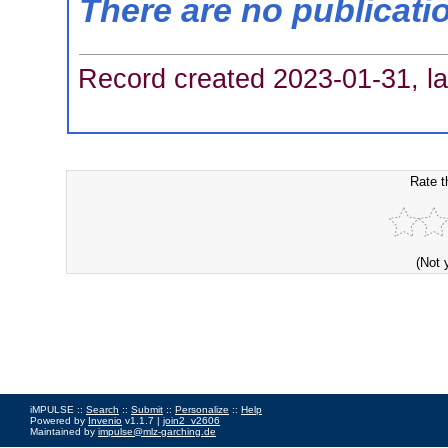
There are no publicati
Record created 2023-01-31, la
Rate t
(Not 
iMPULSE ::
Search
::
Submit
::
Personalize
::
Help
Powered by
Invenio
v1.1.7 |
join2_v2606
Maintained by
impulse@mlz-garching.de