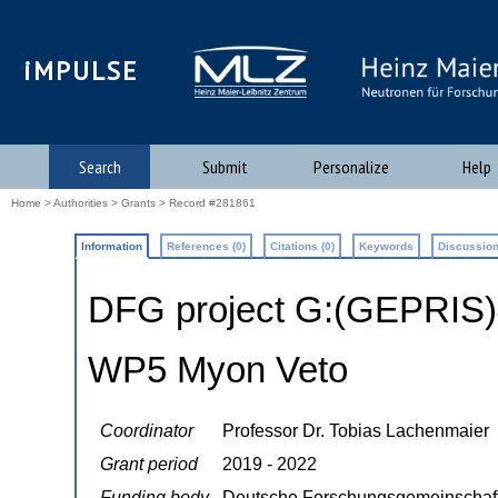
iMPULSE
Search
Submit
Personalize
Help
Home
>
Authorities
>
Grants
> Record #281861
Information
References (0)
Citations (0)
Keywords
Discussion
DFG project G:(GEPRIS
WP5 Myon Veto
Coordinator
Professor Dr. Tobias Lachenmaier
Grant period
2019 - 2022
Funding body
Deutsche Forschungsgemeinschaf