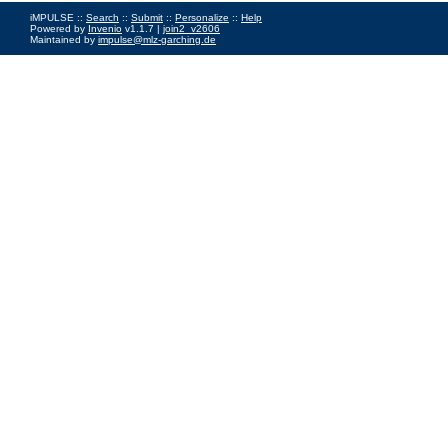
iMPULSE ::
Search
::
Submit
::
Personalize
::
Help
Powered by
Invenio
v1.1.7 |
join2_v2606
Maintained by
impulse@mlz-garching.de
Impressum
|
Data Privacy Policy