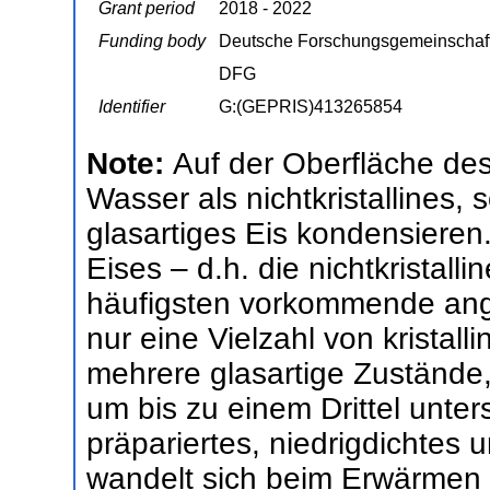
Grant period
2018 - 2022
Funding body
Deutsche Forschungsgemeinschaf
DFG
Identifier
G:(GEPRIS)413265854
Note:
Auf der Oberfläche des
Wasser als nichtkristallines
glasartiges Eis kondensiere
Eises – d.h. die nichtkristalli
häufigsten vorkommende ange
nur eine Vielzahl von kristal
mehrere glasartige Zustände, d
um bis zu einem Drittel unte
präpariertes, niedrigdichtes
wandelt sich beim Erwärmen