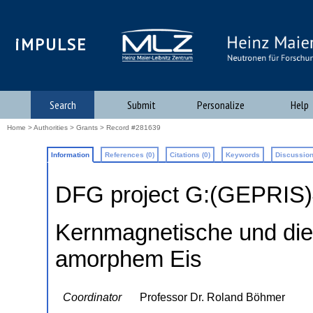
iMPULSE
Search
Submit
Personalize
Help
Home
>
Authorities
>
Grants
> Record #281639
Information
References (0)
Citations (0)
Keywords
Discussion
DFG project G:(GEPRIS
Kernmagnetische und die
amorphem Eis
Coordinator
Professor Dr. Roland Böhmer