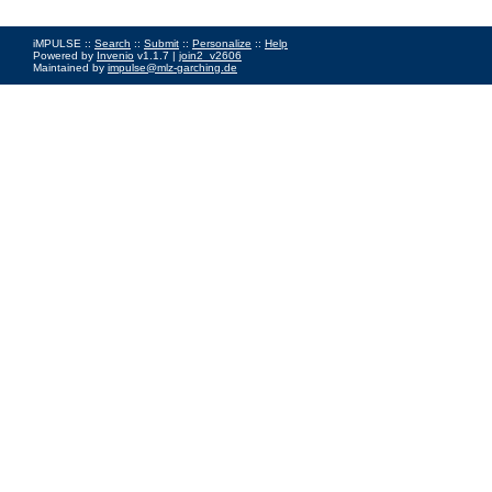
iMPULSE ::
Search
::
Submit
::
Personalize
::
Help
Powered by
Invenio
v1.1.7 |
join2_v2606
Maintained by
impulse@mlz-garching.de
Impressum
|
Data Privacy Policy