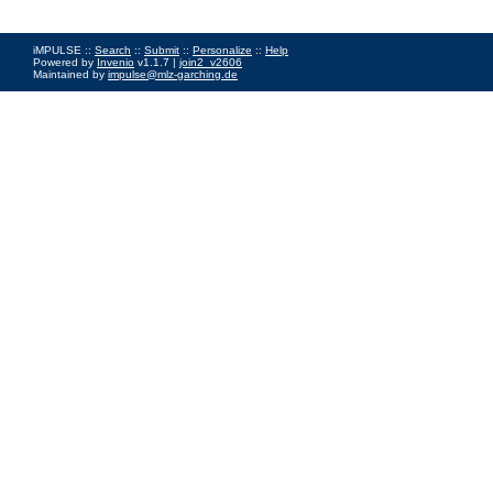
iMPULSE ::
Search
::
Submit
::
Personalize
::
Help
Powered by
Invenio
v1.1.7 |
join2_v2606
Maintained by
impulse@mlz-garching.de
Impressum
|
Data Privacy Policy