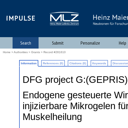
iMPULSE
Search
Submit
Personalize
Help
Home
>
Authorities
>
Grants
> Record #281610
Information
References (0)
Citations (0)
Keywords
Discussion
DFG project G:(GEPRIS
Endogene gesteuerte Wirk
injizierbare Mikrogelen f
Muskelheilung