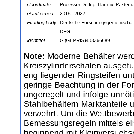
Coordinator
Professor Dr.-Ing. Hartmut Pastern
Grant period
2018 - 2022
Funding body
Deutsche Forschungsgemeinschaf
DFG
Identifier
G:(GEPRIS)408366689
Note:
Moderne Behälter werde
Kreiszylinderschalen ausgefüh
eng liegender Ringsteifen unt
geringe Beachtung in der For
ungeregelt und infolge unnöt
Stahlbehältern Marktanteile 
verwehrt. Um die Wettbewerbs
Bemessungsregeln mittels ei
beginnend mit Kleinversuchsre