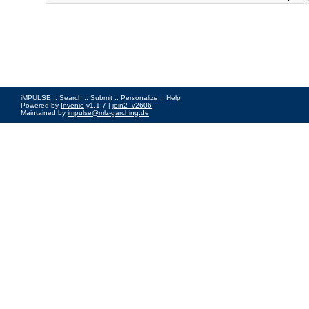
iMPULSE ::
Search
::
Submit
::
Personalize
::
Help
Powered by
Invenio
v1.1.7 |
join2_v2606
Maintained by
impulse@mlz-garching.de
Impressum
|
Data Privacy Policy