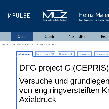
iMPULSE
Search
Submit
Personalize
Help
Home
>
Authorities
>
Grants
> Record #281363
Information
References (0)
Citations (0)
Keywords
Discussion
DFG project G:(GEPRIS
Versuche und grundlegen
von eng ringversteiften K
Axialdruck