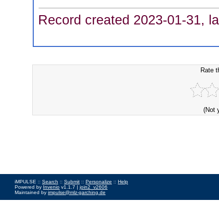
Record created 2023-01-31, la
Rate t
(Not 
iMPULSE ::
Search
::
Submit
::
Personalize
::
Help
Powered by
Invenio
v1.1.7 |
join2_v2606
Maintained by
impulse@mlz-garching.de
Impressum
|
Data Privacy Policy