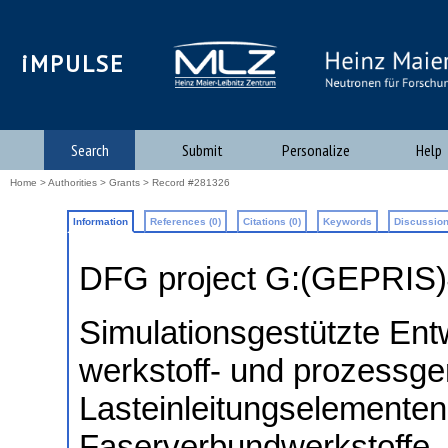
iMPULSE
Search
Submit
Personalize
Help
Home
>
Authorities
>
Grants
> Record #281326
Information
References (0)
Citations (0)
Keywords
Discussion
DFG project G:(GEPRIS
Simulationsgestützte Ent
werkstoff- und prozessge
Lasteinleitungselementen
Faserverbundwerkstoffe