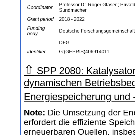
Professor Dr. Roger Gläser ; Privat
Coordinator
Sundmacher
Grant period
2018 - 2022
Funding
Deutsche Forschungsgemeinschaft
body
DFG
Identifier
G:(GEPRIS)406914011
⇧
SPP 2080: Katalysator
dynamischen Betriebsbed
Energiespeicherung und
Note:
Die Umsetzung der En
erfordert die effiziente Spei
erneuerbaren Quellen, insb