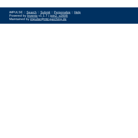
iMPULSE ::
Search
::
Submit
::
Personalize
::
Help
Powered by
Invenio
v1.1.7 |
join2_v2606
Maintained by
impulse@mlz-garching.de
Impressum
|
Data Privacy Policy