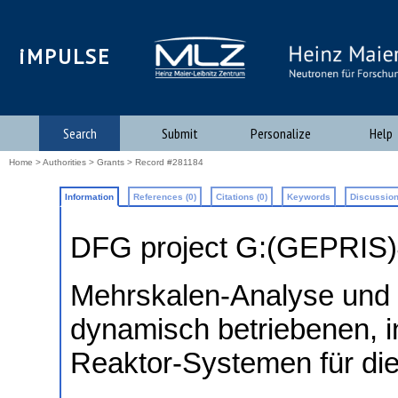
iMPULSE
Search
Submit
Personalize
Help
Home
>
Authorities
>
Grants
> Record #281184
Information
References (0)
Citations (0)
Keywords
Discussion
DFG project G:(GEPRIS
Mehrskalen-Analyse und r
dynamisch betriebenen, in
Reaktor-Systemen für di