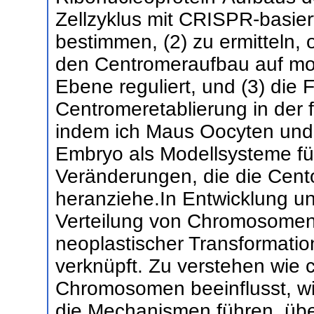
Zellzyklus mit CRISPR-basie
bestimmen, (2) zu ermitteln,
den Centromeraufbau auf mole
Ebene reguliert, und (3) die
Centromeretablierung in der 
indem ich Maus Oocyten und
Embryo als Modellsysteme fü
Veränderungen, die die Cento
heranziehe.In Entwicklung und
Verteilung von Chromosomen 
neoplastischer Transformatio
verknüpft. Zu verstehen wie 
Chromosomen beeinflusst, wi
die Mechanismen führen, über