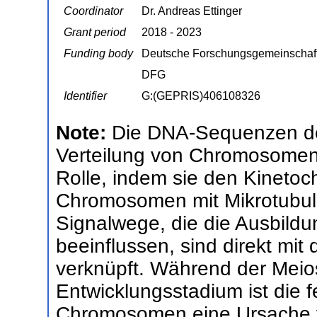
Coordinator
Dr. Andreas Ettinger
Grant period
2018 - 2023
Funding body
Deutsche Forschungsgemeinschaf
DFG
Identifier
G:(GEPRIS)406108326
Note:
Die DNA-Sequenzen der
Verteilung von Chromosomen i
Rolle, indem sie den Kinetoc
Chromosomen mit Mikrotubuli
Signalwege, die die Ausbild
beeinflussen, sind direkt mit
verknüpft. Während der Meio
Entwicklungsstadium ist die f
Chromosomen eine Ursache v