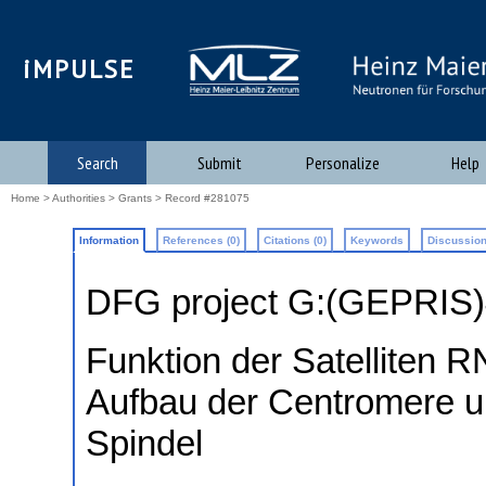
iMPULSE
Search
Submit
Personalize
Help
Home
>
Authorities
>
Grants
> Record #281075
Information
References (0)
Citations (0)
Keywords
Discussion
DFG project G:(GEPRIS
Funktion der Satelliten R
Aufbau der Centromere u
Spindel