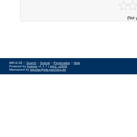
(Not 
iMPULSE ::
Search
::
Submit
::
Personalize
::
Help
Powered by
Invenio
v1.1.7 |
join2_v2606
Maintained by
impulse@mlz-garching.de
Impressum
|
Data Privacy Policy