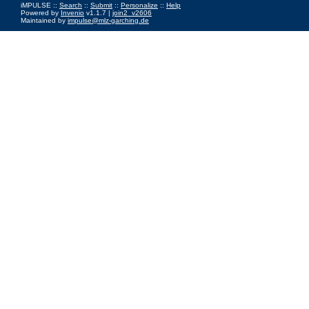
iMPULSE ::
Search
::
Submit
::
Personalize
::
Help
Powered by
Invenio
v1.1.7 |
join2_v2606
Maintained by
impulse@mlz-garching.de
Impressum
|
Data Privacy Policy