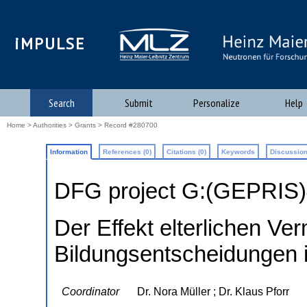
iMPULSE
Search
Submit
Personalize
Help
Home
>
Authorities
>
Grants
> Record #280700
Information
References (0)
Citations (0)
Keywords
Discussion
DFG project G:(GEPRIS
Der Effekt elterlichen Ve
Bildungsentscheidungen i
Coordinator
Dr. Nora Müller ; Dr. Klaus Pforr