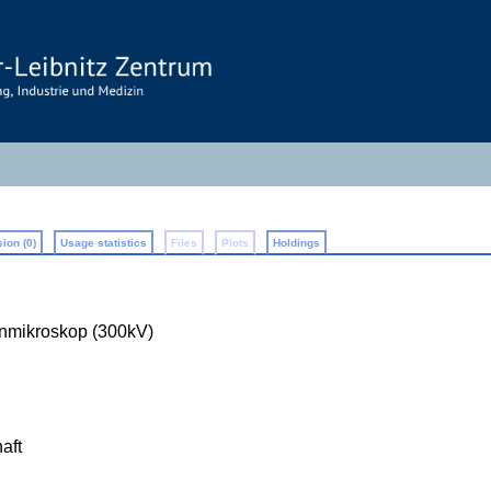
ion (0)
Usage statistics
Files
Plots
Holdings
nmikroskop (300kV)
aft