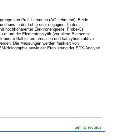
eitsgruppe von Prof. Lehmann (AG Lehmann). Beide
d sind in der Lehre sehr engagiert. In dem
it hochkohärenter Elektronenquelle, Probe-Cs
.a. um die Elementanalytik (vor allem Elemental
rierte Halbleitermaterialien und katalytisch aktive
werden. Die Messungen werden flankiert von
TEM-Holographie sowie der Etablierung der EDX-Analyse
Similar records