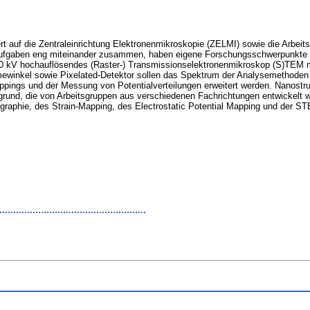
iert auf die Zentraleinrichtung Elektronenmikroskopie (ZELMI) sowie die Arb
Aufgaben eng miteinander zusammen, haben eigene Forschungsschwerpunkte un
300 kV hochauflösendes (Raster-) Transmissionselektronenmikroskop (S)TEM m
inkel sowie Pixelated-Detektor sollen das Spektrum der Analysemethoden u
pings und der Messung von Potentialverteilungen erweitert werden. Nanostruktu
rgrund, die von Arbeitsgruppen aus verschiedenen Fachrichtungen entwickelt 
raphie, des Strain-Mapping, des Electrostatic Potential Mapping und der S