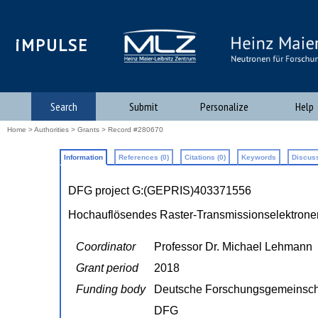
iMPULSE
Search
Submit
Personalize
Help
Home
>
Authorities
>
Grants
> Record #280670
Information
References (0)
Citations (0)
Keywords
Discuss
DFG project G:(GEPRIS)403371556
Hochauflösendes Raster-Transmissionselektrone
Coordinator
Professor Dr. Michael Lehmann
Grant period
2018
Funding body
Deutsche Forschungsgemeinsch
DFG