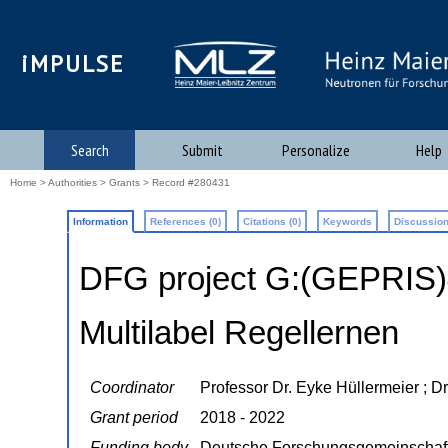
iMPULSE
Search
Submit
Personalize
Help
Home
>
Authorities
>
Grants
> Record #280431
Information
References (0)
Citations (0)
Keywords
Discussion
DFG project G:(GEPRIS
Multilabel Regellernen
Coordinator
Professor Dr. Eyke Hüllermeier ; D
Grant period
2018 - 2022
Funding body
Deutsche Forschungsgemeinschaf