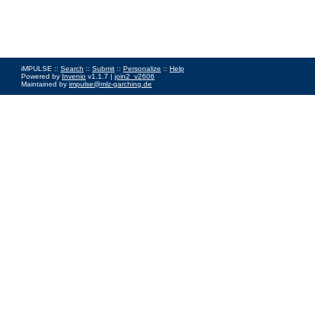
iMPULSE ::
Search
::
Submit
::
Personalize
::
Help
Powered by
Invenio
v1.1.7 |
join2_v2606
Maintained by
impulse@mlz-garching.de
Impressum
|
Data Privacy Policy