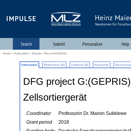
iMPULSE
Search
Submit
Personalize
Help
Home
>
Authorities
>
Grants
> Record #280341
Information
References (0)
Citations (0)
Keywords
Discussion
DFG project G:(GEPRIS
Zellsortiergerät
Coordinator
Professorin Dr. Marion Subklewe
Grant period
2018
Funding body
Deutsche Forschungsgemeinschaf