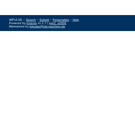
iMPULSE ::
Search
::
Submit
::
Personalize
::
Help
Powered by
Invenio
v1.1.7 |
join2_v2606
Maintained by
impulse@mlz-garching.de
Impressum
|
Data Privacy Policy