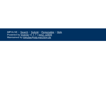
iMPULSE ::
Search
::
Submit
::
Personalize
::
Help
Powered by
Invenio
v1.1.7 |
join2_v2606
Maintained by
impulse@mlz-garching.de
Impressum
|
Data Privacy Policy