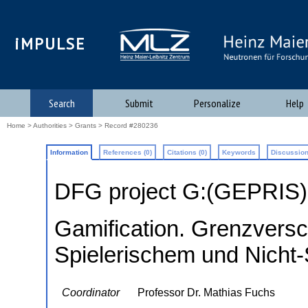
iMPULSE
Search
Submit
Personalize
Help
Home
>
Authorities
>
Grants
> Record #280236
Information
References (0)
Citations (0)
Keywords
Discussion
DFG project G:(GEPRIS
Gamification. Grenzvers
Spielerischem und Nicht-
Coordinator
Professor Dr. Mathias Fuchs