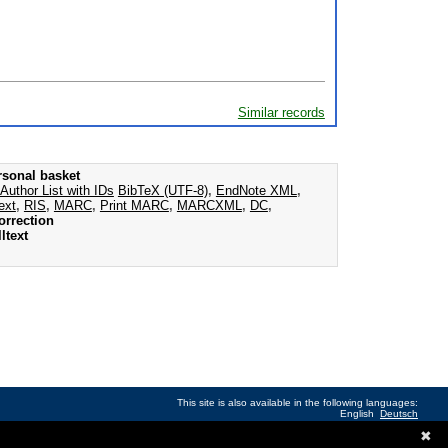
Similar records
rsonal basket
Author List with IDs
BibTeX (UTF-8)
,
EndNote XML
,
ext
,
RIS
,
MARC
,
Print MARC
,
MARCXML
,
DC
,
orrection
ltext
This site is also available in the following languages:
English
Deutsch
✖