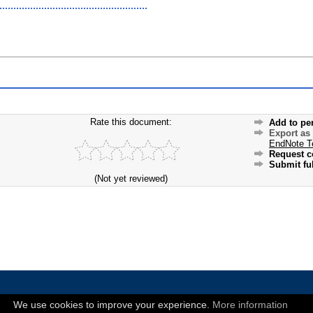
Rate this document:
Add to pe
Export as
EndNote T
Request c
Submit ful
(Not yet reviewed)
We use cookies to improve your experience.
More information