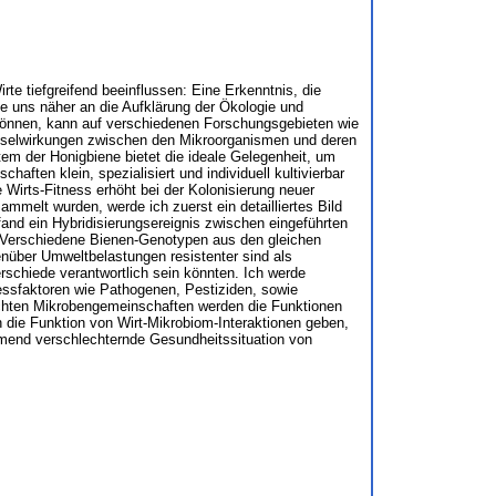
te tiefgreifend beeinflussen: Eine Erkenntnis, die
rde uns näher an die Aufklärung der Ökologie und
 können, kann auf verschiedenen Forschungsgebieten wie
hselwirkungen zwischen den Mikroorganismen und deren
m der Honigbiene bietet die ideale Gelegenheit, um
ften klein, spezialisiert und individuell kultivierbar
Wirts-Fitness erhöht bei der Kolonisierung neuer
mmelt wurden, werde ich zuerst ein detailliertes Bild
fand ein Hybridisierungsereignis zwischen eingeführten
e. Verschiedene Bienen-Genotypen aus den gleichen
enüber Umweltbelastungen resistenter sind als
rschiede verantwortlich sein könnten. Ich werde
tressfaktoren wie Pathogenen, Pestiziden, sowie
schten Mikrobengemeinschaften werden die Funktionen
n die Funktion von Wirt-Mikrobiom-Interaktionen geben,
mend verschlechternde Gesundheitssituation von