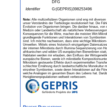
DFG
Identifier
G:(GEPRIS)398253496
Note:
Alle multizellulären Organismen sind eng mit diversen 
unser Verständnis der Tierbiologie revolutioniert hat. Die F
Evolution von Organismen bringen. Die darüber hinaus, von 
Medizin oder Landwirtschaft als natürlichere Verbesserun
Konsequenzen für die Wirte, machen die meisten Wirt-Mikrob
grundlegende Funktionen und Interaktionen von Symbionten auf
sind. Ich möchte nachweisen, dass eine wichtige Mikrobiom-F
Umwelten. Mittels eines historisch einzigartigen Datensatze
der internen Mikrobiota durch Illumina-Sequenzierung von Ho
afrikanischen und wilden US-europäischen Bienenlinien statt
Habitaten werden mir erlauben, den Einfluss der Wirtsgenet
europäische Bienen, werde ich mikrobielle Kompositionsunter
Mikrobiom gesteuerte Effekte durch experimentellen Transfer 
schlechter Ernährung durch landwirtschaftliche Monokultur
einzelner Symbionten, sowie deren Interaktionen auf die Fit
welche Analogien im gesamten Baum des Lebens hat. Darübe
Honigbienenpopulationen weltweit verbessern.
Recent Publications