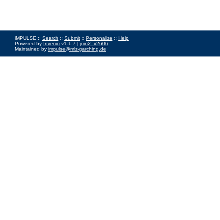
iMPULSE ::
Search
::
Submit
::
Personalize
::
Help
Powered by
Invenio
v1.1.7 |
join2_v2606
Maintained by
impulse@mlz-garching.de
Impressum
|
Data Privacy Policy