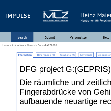
iMPULSE
Search
Submit
Personalize
Help
Home
>
Authorities
>
Grants
> Record #279676
Information
References (0)
Citations (0)
Keywords
Discussion
DFG project G:(GEPRIS
Die räumliche und zeitlic
Fingerabdrücke von Gehi
aufbauende neuartige re