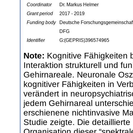
Coordinator
Dr. Markus Helmer
Grant period
2017 - 2019
Funding body
Deutsche Forschungsgemeinschaf
DFG
Identifier
G:(GEPRIS)396574965
Note:
Kognitive Fähigkeiten 
Interaktion strukturell und fu
Gehirnareale. Neuronale Oszi
kognitiver Fähigkeiten in Ve
verändert in neuropsychiatri
jedem Gehirnareal unterschie
erschienene nichtinvasive M
Studie zeigte. Die detailliert
Organisation dieser “spektral