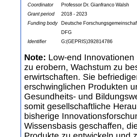
Coordinator
Professor Dr. Gianfranco Walsh
Grant period
2018 - 2023
Funding body
Deutsche Forschungsgemeinschaf
DFG
Identifier
G:(GEPRIS)392814786
Note:
Low-end Innovationen
zu erobern, Wachstum zu be
erwirtschaften. Sie befriedi
erschwinglichen Produkten u
Gesundheits- und Bildungsw
somit gesellschaftliche Hera
bisherige Innovationsforschun
Wissensbasis geschaffen, di
Produkte zu entwickeln und 