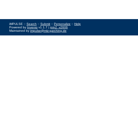
iMPULSE ::
Search
::
Submit
::
Personalize
::
Help
Powered by
Invenio
v1.1.7 |
join2_v2606
Maintained by
impulse@mlz-garching.de
Impressum
|
Data Privacy Policy