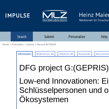
iMPULSE
Search
Submit
Personalize
Help
Home
>
Authorities
>
Grants
> Record #279208
Information
References (0)
Citations (0)
Keywords
Discussion
DFG project G:(GEPRIS
Low-end Innovationen: E
Schlüsselpersonen und o
Ökosystemen