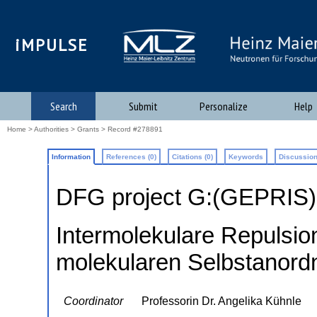
iMPULSE
Search
Submit
Personalize
Help
Home
>
Authorities
>
Grants
> Record #278891
Information
References (0)
Citations (0)
Keywords
Discussion
DFG project G:(GEPRIS
Intermolekulare Repulsio
molekularen Selbstanordn
Coordinator
Professorin Dr. Angelika Kühnle