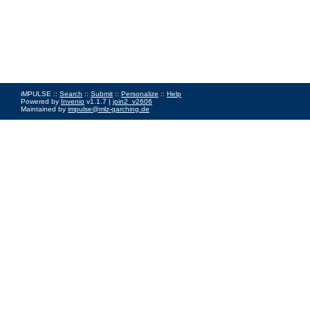
iMPULSE ::
Search
::
Submit
::
Personalize
::
Help
Powered by
Invenio
v1.1.7 |
join2_v2606
Maintained by
impulse@mlz-garching.de
Impressum
|
Data Privacy Policy