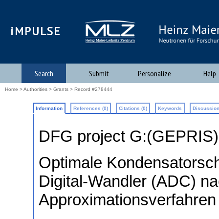
iMPULSE
Search
Submit
Personalize
Help
Home
>
Authorities
>
Grants
> Record #278444
Information
References (0)
Citations (0)
Keywords
Discussion
DFG project G:(GEPRIS
Optimale Kondensatorscha
Digital-Wandler (ADC) n
Approximationsverfahren