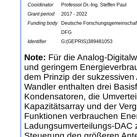
Coordinator
Professor Dr.-Ing. Steffen Paul
Grant period
2017 - 2022
Funding body
Deutsche Forschungsgemeinschaf
DFG
Identifier
G:(GEPRIS)389481053
Note:
Für die Analog-Digitalw
und geringem Energieverbra
dem Prinzip der sukzessiven 
Wandler enthalten drei Basis
Kondensatoren, die Umvertei
Kapazitätsarray und der Verg
Funktionen verbrauchen Ener
Ladungsumverteilungs-DAC z
Steuerung den größeren Antei