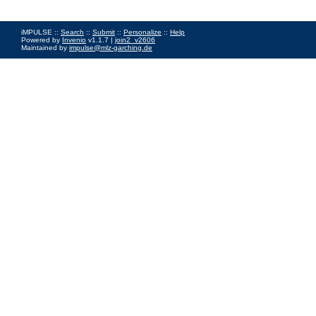
iMPULSE ::
Search
::
Submit
::
Personalize
::
Help
Powered by
Invenio
v1.1.7 |
join2_v2606
Maintained by
impulse@mlz-garching.de
Impressum
|
Data Privacy Policy