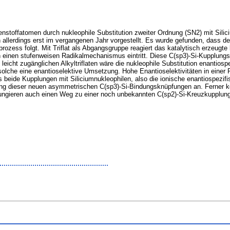
nstoffatomen durch nukleophile Substitution zweiter Ordnung (SN2) mit Silic
allerdings erst im vergangenen Jahr vorgestellt. Es wurde gefunden, dass d
zess folgt. Mit Triflat als Abgangsgruppe reagiert das katalytisch erzeugte
in einen stufenweisen Radikalmechanismus eintritt. Diese C(sp3)-Si-Kupplung
 leicht zugänglichen Alkyltriflaten wäre die nukleophile Substitution enantio
olche eine enantioselektive Umsetzung. Hohe Enantioselektivitäten in einer Ra
 beide Kupplungen mit Siliciumnukleophilen, also die ionische enantiospezifi
ung dieser neuen asymmetrischen C(sp3)-Si-Bindungsknüpfungen an. Ferner kö
 fungieren auch einen Weg zu einer noch unbekannten C(sp2)-Si-Kreuzkupplun