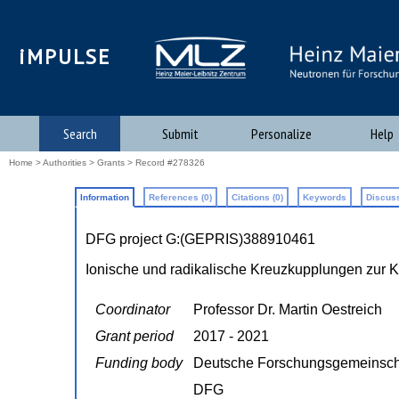
iMPULSE
Search
Submit
Personalize
Help
Home
>
Authorities
>
Grants
> Record #278326
Information
References (0)
Citations (0)
Keywords
Discuss
DFG project G:(GEPRIS)388910461
Ionische und radikalische Kreuzkupplungen zur 
Coordinator
Professor Dr. Martin Oestreich
Grant period
2017 - 2021
Funding body
Deutsche Forschungsgemeinsch
DFG