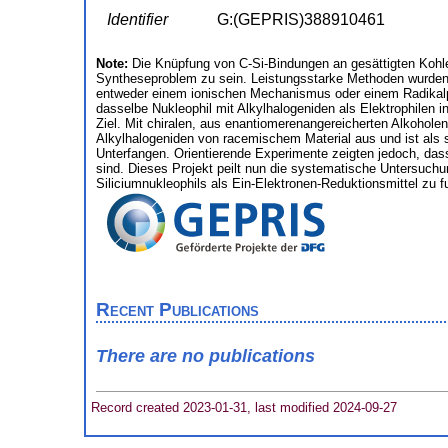
Identifier
G:(GEPRIS)388910461
Note:
Die Knüpfung von C-Si-Bindungen an gesättigten Kohle
Syntheseproblem zu sein. Leistungsstarke Methoden wurden 
entweder einem ionischen Mechanismus oder einem Radikalpro
dasselbe Nukleophil mit Alkylhalogeniden als Elektrophilen 
Ziel. Mit chiralen, aus enantiomerenangereicherten Alkoholen
Alkylhalogeniden von racemischem Material aus und ist als s
Unterfangen. Orientierende Experimente zeigten jedoch, dass
sind. Dieses Projekt peilt nun die systematische Untersuch
Siliciumnukleophils als Ein-Elektronen-Reduktionsmittel zu
Recent Publications
There are no publications
Record created 2023-01-31, last modified 2024-09-27