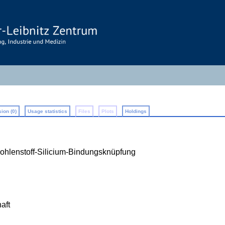
ion (0)
Usage statistics
Files
Plots
Holdings
Kohlenstoff-Silicium-Bindungsknüpfung
aft