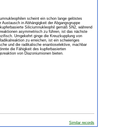
iumnukleophilen scheint ein schon lange gelöstes
er Austausch in Abhängigkeit der Abgangsgruppe
 kupferbasierte Siliciumnukleophil gemäß SN2, während
sreaktionen asymmetrisch zu führen, ist das nächste
spezifisch. Umgekehrt ginge die Kreuzkupplung von
dikalreaktion zu erreichen, ist ein schwieriges
sche und die radikalische enantioselektive, machbar
nnte die Fähigkeit des kupferbasierten
gsreaktion von Diazoniumionen bieten.
Similar records