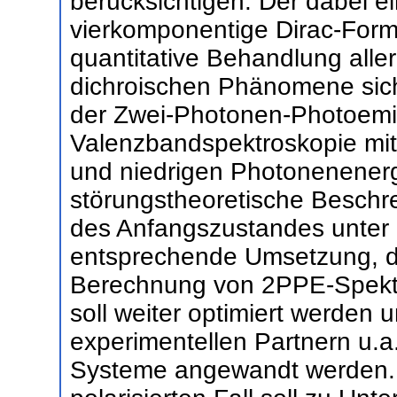
berücksichtigen. Der dabei ein
vierkomponentige Dirac-Forma
quantitative Behandlung alle
dichroischen Phänomene sich
der Zwei-Photonen-Photoemis
Valenzbandspektroskopie mi
und niedrigen Photonenenergi
störungstheoretische Beschre
des Anfangszustandes unter 
entsprechende Umsetzung, die
Berechnung von 2PPE-Spektr
soll weiter optimiert werden 
experimentellen Partnern u.a.
Systeme angewandt werden. D