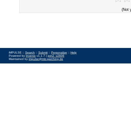
(Not 
iMPULSE ::
Search
::
Submit
::
Personalize
::
Help
Powered by
Invenio
v1.1.7 |
join2_v2606
Maintained by
impulse@mlz-garching.de
Impressum
|
Data Privacy Policy