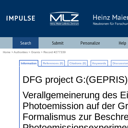
iMPULSE
Search
Submit
Personalize
Help
Home
>
Authorities
>
Grants
> Record #277339
Information
References (0)
Citations (0)
Keywords
Discussion
DFG project G:(GEPRIS
Verallgemeinerung des Ei
Photoemission auf der G
Formalismus zur Beschre
Photoemissionsexperime