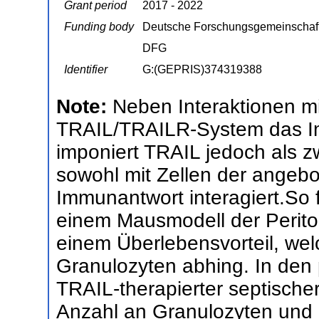
Grant period
2017 - 2022
Funding body
Deutsche Forschungsgemeinschaf
DFG
Identifier
G:(GEPRIS)374319388
Note:
Neben Interaktionen mi
TRAIL/TRAILR-System das I
imponiert TRAIL jedoch als z
sowohl mit Zellen der angeb
Immunantwort interagiert.So 
einem Mausmodell der Periton
einem Überlebensvorteil, wel
Granulozyten abhing. In den
TRAIL-therapierter septische
Anzahl an Granulozyten und e