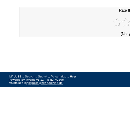
Rate t
(Not 
iMPULSE ::
Search
::
Submit
::
Personalize
::
Help
Powered by
Invenio
v1.1.7 |
join2_v2606
Maintained by
impulse@mlz-garching.de
Impressum
|
Data Privacy Policy