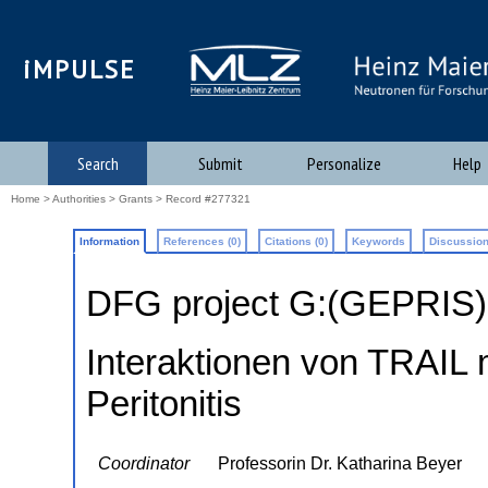
iMPULSE
Search
Submit
Personalize
Help
Home
>
Authorities
>
Grants
> Record #277321
Information
References (0)
Citations (0)
Keywords
Discussion
DFG project G:(GEPRIS
Interaktionen von TRAIL
Peritonitis
Coordinator
Professorin Dr. Katharina Beyer