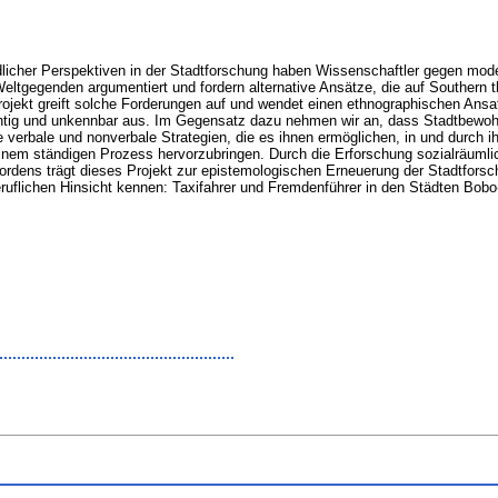
rdlicher Perspektiven in der Stadtforschung haben Wissenschaftler gegen moder
eltgegenden argumentiert und fordern alternative Ansätze, die auf Southern 
ojekt greift solche Forderungen auf und wendet einen ethnographischen Ansat
lüchtig und unkennbar aus. Im Gegensatz dazu nehmen wir an, dass Stadtbewoh
verbale und nonverbale Strategien, die es ihnen ermöglichen, in und durch ihr
nem ständigen Prozess hervorzubringen. Durch die Erforschung sozialräumlich
Nordens trägt dieses Projekt zur epistemologischen Erneuerung der Stadtforsc
r beruflichen Hinsicht kennen: Taxifahrer und Fremdenführer in den Städten Bo