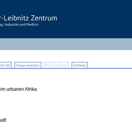
ion (0)
Usage statistics
Files
Plots
Holdings
 im urbanen Afrika
n
aft