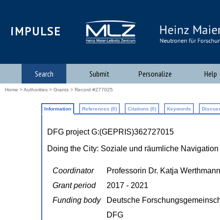
iMPULSE
Search
Submit
Personalize
Help
Home
>
Authorities
>
Grants
> Record #277025
Information
References (0)
Citations (0)
Keywords
Discuss
DFG project G:(GEPRIS)362727015
Doing the City: Soziale und räumliche Navigation
Coordinator
Professorin Dr. Katja Werthman
Grant period
2017 - 2021
Funding body
Deutsche Forschungsgemeinsch
DFG