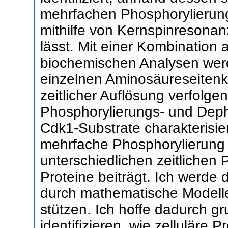
mehrfachen Phosphorylierung 
mithilfe von Kernspinresona
lässt. Mit einer Kombinatio
biochemischen Analysen werd
einzelnen Aminosäureseitenke
zeitlicher Auflösung verfolge
Phosphorylierungs- und Deph
Cdk1-Substrate charakterisie
mehrfache Phosphorylierung 
unterschiedlichen zeitlichen
Proteine beiträgt. Ich werde 
durch mathematische Modell
stützen. Ich hoffe dadurch 
identifizieren, wie zelluläre P