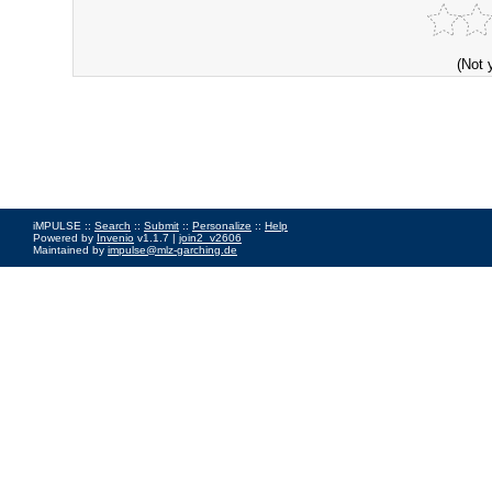
(Not 
iMPULSE ::
Search
::
Submit
::
Personalize
::
Help
Powered by
Invenio
v1.1.7 |
join2_v2606
Maintained by
impulse@mlz-garching.de
Impressum
|
Data Privacy Policy