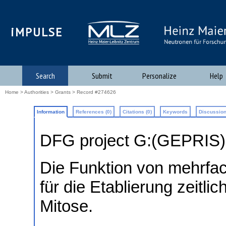
iMPULSE
Search
Submit
Personalize
Help
Home
>
Authorities
>
Grants
> Record #274626
Information
References (0)
Citations (0)
Keywords
Discussion
DFG project G:(GEPRIS
Die Funktion von mehrfac
für die Etablierung zeitl
Mitose.