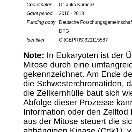
Coordinator
Dr. Julia Kamenz
Grant period
2016 - 2018
Funding body
Deutsche Forschungsgemeinschaf
DFG
Identifier
G:(GEPRIS)321115587
Note:
In Eukaryoten ist der
Mitose durch eine umfangreic
gekennzeichnet. Am Ende der 
die Schwesterchromatiden, d
die Zellkernhülle baut sich wi
Abfolge dieser Prozesse kann
Information oder den Zelltod 
aus der Mitose steuert die sic
abhängigen Kinase (Cdk1), 