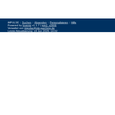
iMPULSE ::
Suchen
::
Absenden
::
Personalisieren
::
Hilfe
Powered by
Invenio
v1.1.7 |
join2_v2606
Verwaltet von
impulse@mlz-garching.de
Letzte Aktualisierung: 19 Jun 2026, 14:02
Impressum
|
Data Privacy Policy